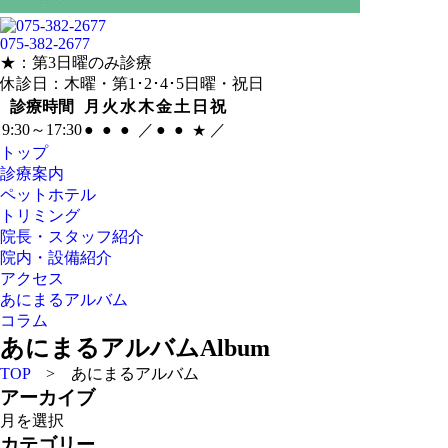
075-382-2677
★：第3日曜のみ診療
休診日：木曜・第1･2･4･5日曜・祝日
診療時間
月
火
水
木
金
土
日
祝
9:30～17:30
●
●
●
／
●
●
／
★
トップ
診療案内
ペットホテル
トリミング
院長・スタッフ紹介
院内・設備紹介
アクセス
あにまるアルバム
コラム
あにまるアルバム
Album
TOP
> あにまるアルバム
アーカイブ
ア
ー
カテゴリー