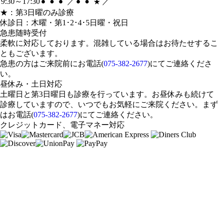
9:30～17:30
●
●
●
／
●
●
／
★
★：第3日曜のみ診療
休診日：木曜・第1･2･4･5日曜・祝日
急患随時受付
柔軟に対応しております。混雑している場合はお待たせするこ
ともございます。
急患の方はご来院前にお電話(
075-382-2677
)にてご連絡くださ
い。
昼休み・土日
対応
土曜日と第3日曜日も診療を行っています。お昼休みも続けて
診療していますので、いつでもお気軽にご来院ください。
まず
はお電話(
075-382-2677
)にてご連絡ください。
クレジットカード、電子マネー対応