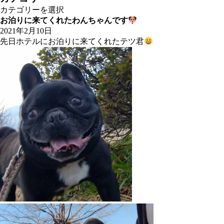
カ
カ
イ
テ
お泊りに来てくれたわんちゃんです
ブ
ゴ
2021年2月10日
リ
先日ホテルにお泊りに来てくれたテツ君
ー