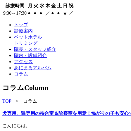
診療時間
月
火
水
木
金
土
日
祝
9:30～17:30
●
●
●
／
●
●
／
★
トップ
診療案内
ペットホテル
トリミング
院長・スタッフ紹介
院内・設備紹介
アクセス
あにまるアルバム
コラム
コラム
Column
TOP
> コラム
犬専用、猫専用の待合室＆診察室を用意！怖がりの子も安心
こんにちは。