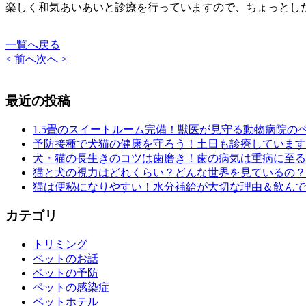
楽しく和気あいあいと診療を行っていますので、ちょっとし
一覧へ戻る
< 前へ
次へ >
最近の投稿
1.5畳のスイートルーム完備！獣医が見守る動物病院の
予防接種で犬猫の健康を守ろう！土日も診療しています
犬・猫の長生きのコツは歯磨き！歯の病気は重病に至る
猫と犬の視力はどれくらい？どんな世界を見ているの？
猫は便秘になりやすい！水分補給が大切な理由＆飲んで
カテゴリ
トリミング
ペットのお話
ペットの予防
ペットの感染症
ペットホテル