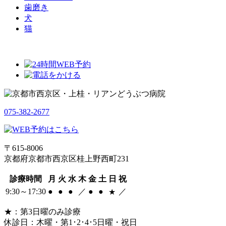
歯磨き
犬
猫
075-382-2677
〒615-8006
京都府京都市西京区桂上野西町231
診療時間
月
火
水
木
金
土
日
祝
9:30～17:30
●
●
●
／
●
●
／
★
★：第3日曜のみ診療
休診日：木曜・第1･2･4･5日曜・祝日